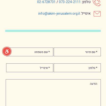
טלפון:
073-224-2111
/
02-6728731
אימייל:
info@akim-jerusalem.org.il
* שם פרטי
* שם משפחה
* טלפון
* אימייל
הודעה