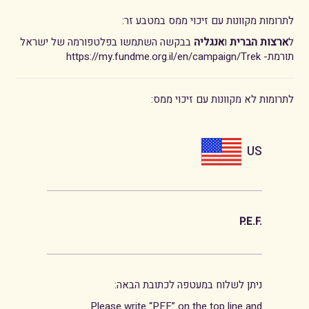
לתרומות מקוונות עם זיכוי ממס במטבע זר:
ל
ארצות הברית
ו
אנגליה
בבקשה השתמשו בפלטפורמה של ישראל
תורמת- https://my.fundme.org.il/en/campaign/Trek
לתרומות לא מקוונות עם זיכוי ממס:
US
P.E.F.
:ניתן לשלוח במעטפה לכתובת הבאה
Please write “PEF” on the top line and