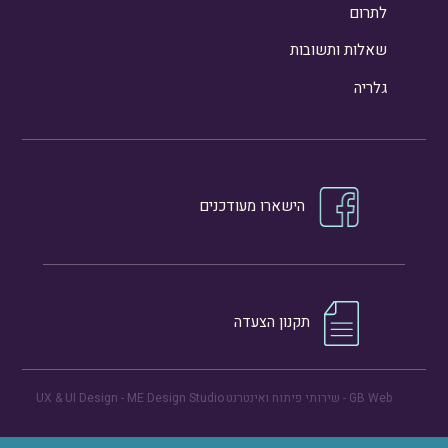
לתרום
שאלות ותשובות
גלריה
הישארו מעודכנים
תקנון הצעדה
GB Web
- שירותי פיתוח ואינטרנט
ME Design Studio
UX & UI Design -